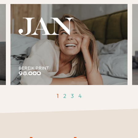
BEREIK PRINT
98.000
1
2
3
4