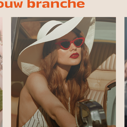
jouw branche
Laat jouw merk schitteren met
advertenties in titels zoals &C, Marie
Claire, JAN, ELLE, Cosmopolitan,
Grazia, Flair, FEM-FEM, Harpers
Bazaar, Fashionchick.nl, Beau Monde
en meer.