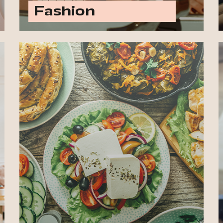
Fashion
Ontdek alle fashion opties
Laat jouw merk schitteren met
advertenties in titels zoals Delicious,
Foodies, Goedetengezondleven.nl,
Landleven, Koken & Genieten en meer.