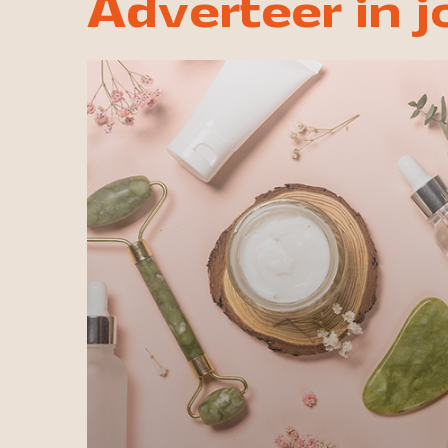
Adverteer in 
Laat jouw merk schitteren met
advertenties in titels zoals &C, Marie
Claire, JAN, ELLE, Cosmopolitan,
Grazia, Flair, Beautyill.nl, Harpers
Bazaar, FEM-FEM.nl, Beau Monde en
meer.