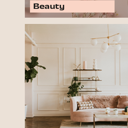
Beauty
Ontdek alle beauty opties
Laat jouw merk schitteren met
advertenties in titels zoals ELLE
Decoration, VOGUE Living, vtwonen,
&C, Margriet, Landleven, Residence en
meer.