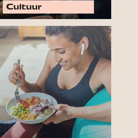
Cultuur
Ontdek alle cultuur opties
Laat jouw merk schitteren met
advertenties in titels zoals Womens'
Health, Happy in Shape, Libelle,
Psychologie, Flow,
Goedetengezondleven.nl, Happinez en
meer.