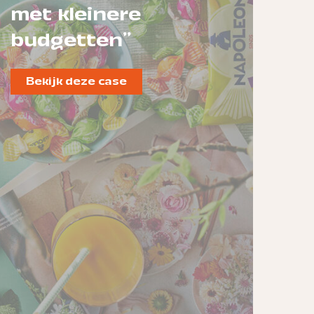
met kleinere
budgetten"
Bekijk deze case