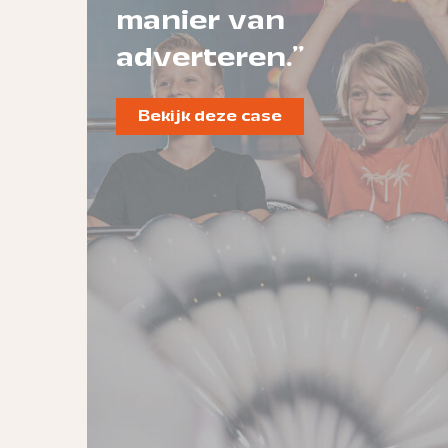
manier van
adverteren."
Bekijk deze case