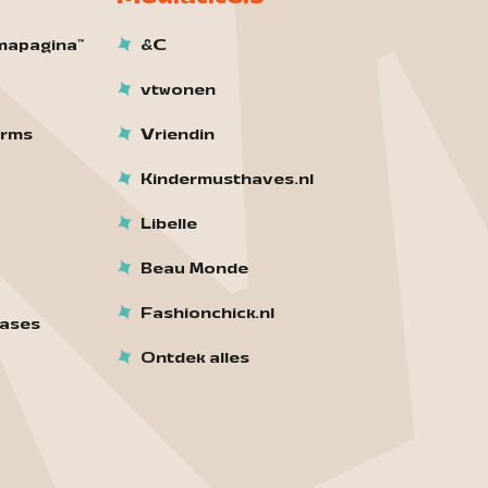
mapagina™
&C
vtwonen
orms
Vriendin
Kindermusthaves.nl
Libelle
Beau Monde
Fashionchick.nl
cases
Ontdek alles