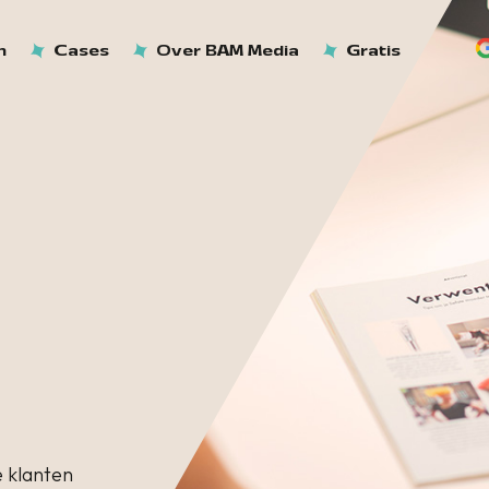
n
Cases
Over BAM Media
Gratis
 klanten