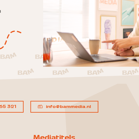
n
65 321
info@bammedia.nl
Mediatitels