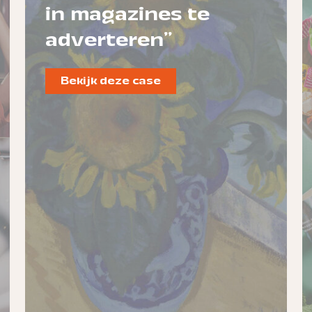
in magazines te
adverteren"
Bekijk deze case