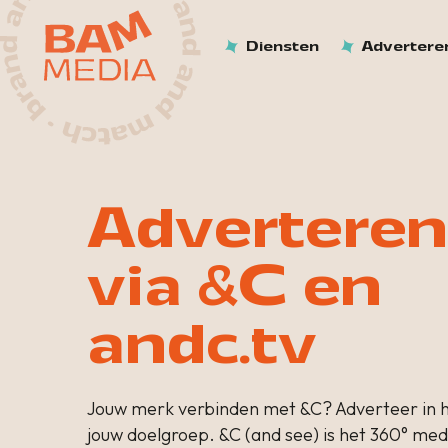
Diensten
Advertere
Adverteren
via &C en
andc.tv
Jouw merk verbinden met &C? Adverteer in h
jouw doelgroep. &C (and see) is het 360° me