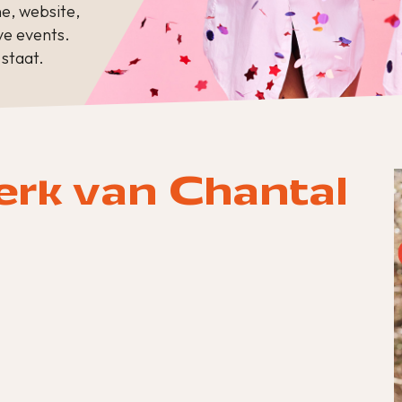
e, website,
ve events.
staat.
merk van Chantal