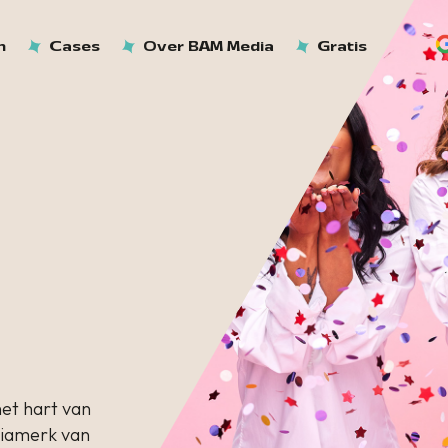
n
Cases
Over BAM Media
Gratis
et hart van
diamerk van