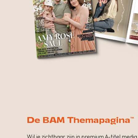
De BAM Themapagina™
Wil je zichtbaar zijn in premium A-titel media