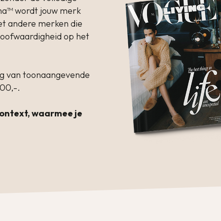
na™ wordt jouw merk
et andere merken die
eloofwaardigheid op het
ling van toonaangevende
500,-.
 context, waarmee je