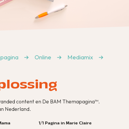
pagina
Online
Mediamix
plossing
t branded content en De BAM Themapagina™.
van Nederland.
1/1 Pagina in Marie Claire
 Mama
1/1 Br