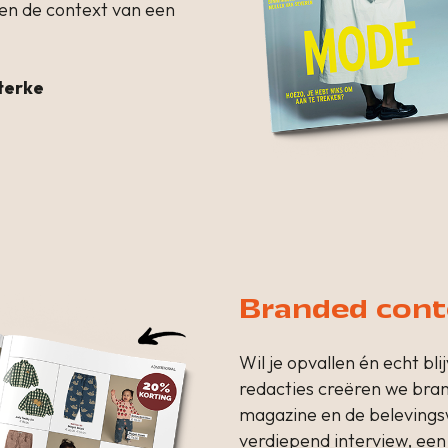
nen de context van een
terke
Branded cont
Wil je opvallen én echt b
redacties creëren we bran
magazine en de belevingsw
verdiepend interview, een