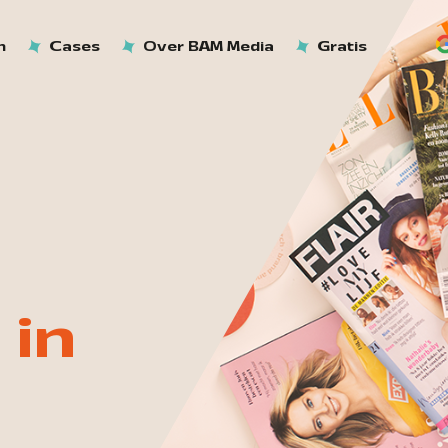
n
Cases
Over BAM Media
Gratis
 in