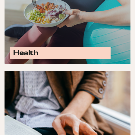
Health
Ontdek alle health opties
Laat jouw merk schitteren met advertenties in
titels zoals EW, Plus Magazine, VARA Gids,
Psychologie en Margriet.