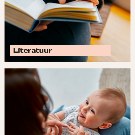
Literatuur
Ontdek alle literatuur opties
Laat jouw merk schitteren met advertenties in
titels zoals Fabulous Mama, &C Babyspecial,
Damespraatjes.nl, Kidseropuit.nl, Kek Mama,
Babystraatje.nl, Ouders.nl, Vriendin en meer!