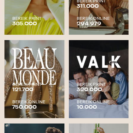
BEREIK PRINT
311.000
BEREIK PRINT
BEREIK ONLINE
385.000
294.979
BEREIK PRINT
BEREIK PRINT
121.700
320.000
BEREIK ONLINE
BEREIK ONLINE
750.000
10.000