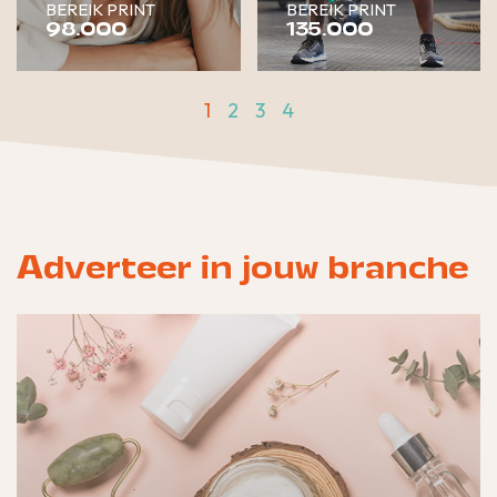
BEREIK PRINT
BEREIK PRINT
98.000
135.000
1
2
3
4
Adverteer in jouw branche
Laat jouw merk schitteren met advertenties in
titels zoals &C, Marie Claire, JAN, ELLE,
Cosmopolitan, Grazia, Flair, Beautyill.nl,
Harpers Bazaar, FEM-FEM.nl, Beau Monde en
meer.