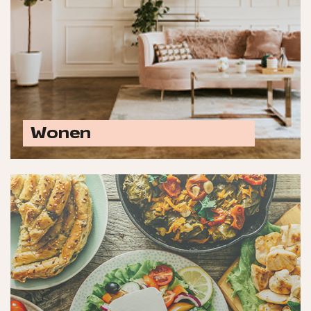
Wonen
Ontdek alle woon opties
Laat jouw merk schitteren met advertenties in
titels zoals Delicious, Foodies,
Goedetengezondleven.nl, Landleven, Koken &
Genieten en meer.