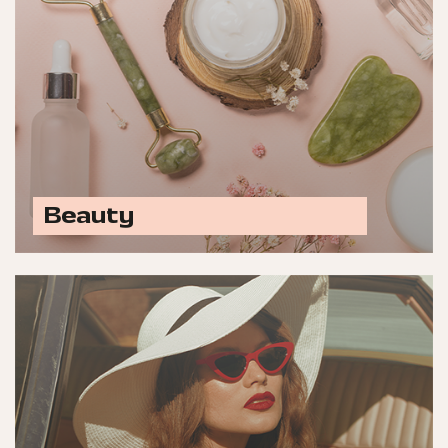
Beauty
Ontdek alle beauty opties
Laat jouw merk schitteren met advertenties in
titels zoals &C, Marie Claire, JAN, ELLE,
Cosmopolitan, Grazia, Flair, FEM-FEM,
Harpers Bazaar, Fashionchick.nl, Beau Monde
en meer.