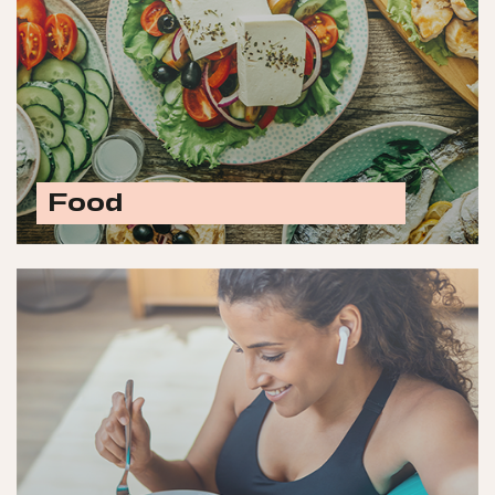
Food
Ontdek alle food opties
Laat jouw merk schitteren met advertenties in
titels zoals Womens' Health, Happy in Shape,
Libelle, Psychologie, Flow,
Goedetengezondleven.nl, Happinez en meer.