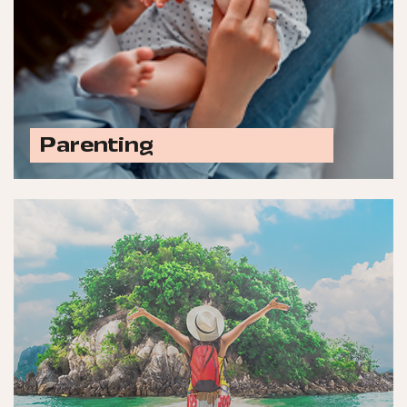
Parenting
Ontdek alle parenting opties
Laat jouw merk schitteren met advertenties in
titels zoals Enjoy (Transavia), VALK Magazine,
Pureluxe.nl, JAN, Travelvalley.nl, Residence
Traveller en meer.