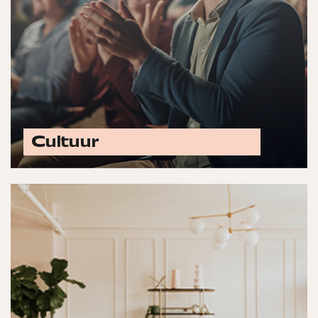
Cultuur
Ontdek alle cultuur opties
Laat jouw merk schitteren met advertenties in
titels zoals ELLE Decoration, VOGUE Living,
vtwonen, &C, Margriet, Landleven, Residence
en meer.