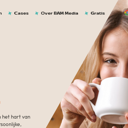
n
Cases
Over BAM Media
Gratis
L
 het hart van
soonlijke,