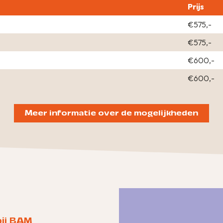
Prijs
€575,-
€575,-
€600,-
€600,-
Meer informatie over de mogelijkheden
bij BAM