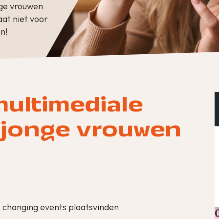
nge vrouwen
taat niet voor
n!
multimediale
 jonge vrouwen
ife changing events plaatsvinden