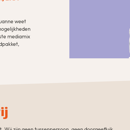
ouanne weet
 mogelijkheden
mste mediamix
dpakket,
ij
. Wij zijn geen tussenpersoon, geen doorgeefluik