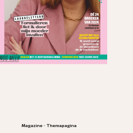
Magazine - Themapagina
M
ina