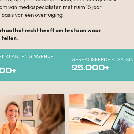
team van mediaspecialisten met ruim 15 jaar
basis van één overtuiging:
erhaal het recht heeft om te staan waar
 tellen
.
EL KLANTEN GINGEN JE
GEREALISEERDE PLAATSI
25.000+
500+