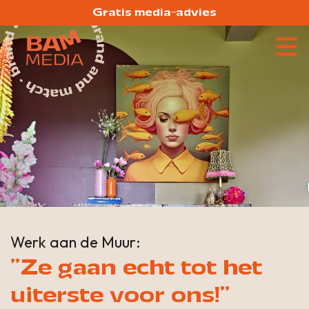
Gratis media-advies
Werk aan de Muur:
"Ze gaan echt tot het
uiterste voor ons!"