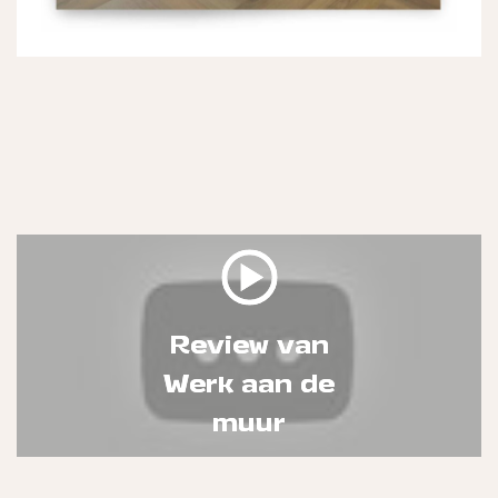
Review van
Review van
Werk aan de
Werk aan de
muur
muur