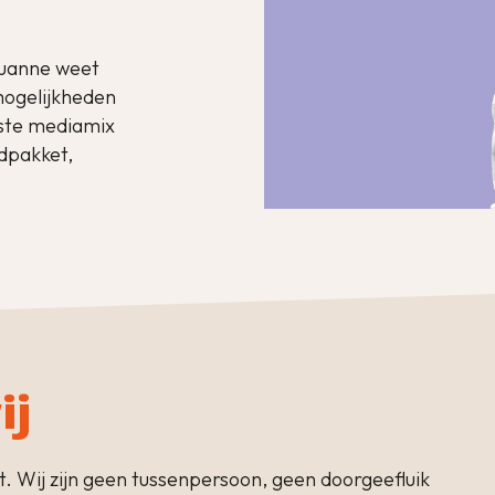
ouanne weet
 mogelijkheden
mste mediamix
dpakket,
ij
. Wij zijn geen tussenpersoon, geen doorgeefluik