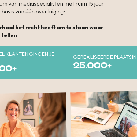
team van mediaspecialisten met ruim 15 jaar
basis van één overtuiging:
erhaal het recht heeft om te staan waar
 tellen
.
EL KLANTEN GINGEN JE
GEREALISEERDE PLAATSI
25.000+
500+