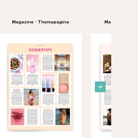
ina
Magazine - Themapagina
M