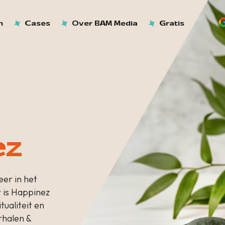
n
Cases
Over BAM Media
Gratis
ez
er in het
r is Happinez
tualiteit en
rhalen &