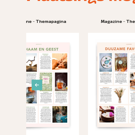
na
Magazine - Themapagina
Ma